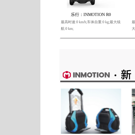
乐行：INMOTION R0
最高时速:0 km/h;车体自重:0 kg;最大续
最
航:0 km;
大