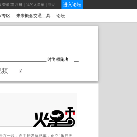
进入论坛
请
登录
或
注册
|
我的火星车
|
帮助
IY专区
-
未来概念交通工具
-
论坛
时尚领跑者
视频
人走在一起，自主研发体感车，创立“乐行天