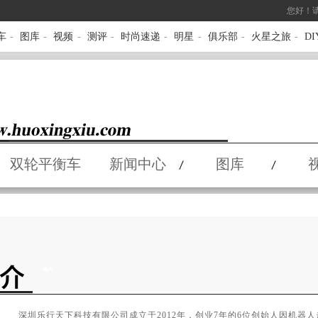
您好！
车
-
图库
-
视频
-
测评
-
时尚速递
-
明星
-
俱乐部
-
火星之旅
-
D
双轮平衡车
新闻中心
图库
深圳乐行天下科技有限公司成立于2012年，创业7年的6位创始人因机器