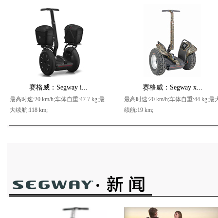
赛格威：Segway i...
赛格威：Segway x...
最高时速:20 km/h;车体自重:47.7 kg;最
最高时速:20 km/h;车体自重:44 kg;最
大续航:118 km;
续航:19 km;