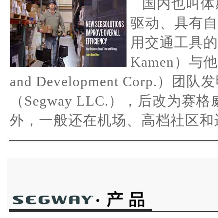
国内也叫体
驱动、具有自
用交通工具的
Kamen）与他
and Development Cor
（Segway LLC.），后改为赛格
外，一般还在机场、高档社区和