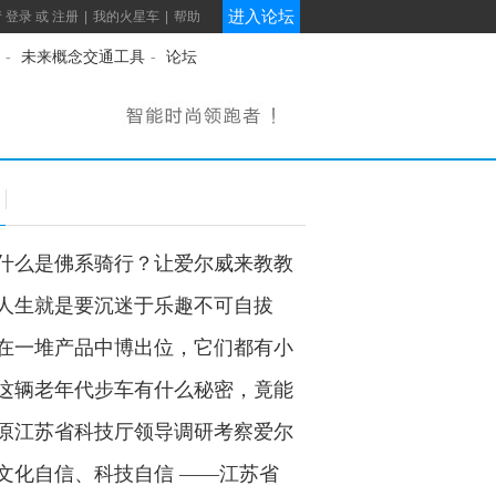
进入论坛
请
登录
或
注册
|
我的火星车
|
帮助
-
未来概念交通工具
-
论坛
什么是佛系骑行？让爱尔威来教教
人生就是要沉迷于乐趣不可自拔
在一堆产品中博出位，它们都有小
这辆老年代步车有什么秘密，竟能
心？
原江苏省科技厅领导调研考察爱尔
文化自信、科技自信 ——江苏省