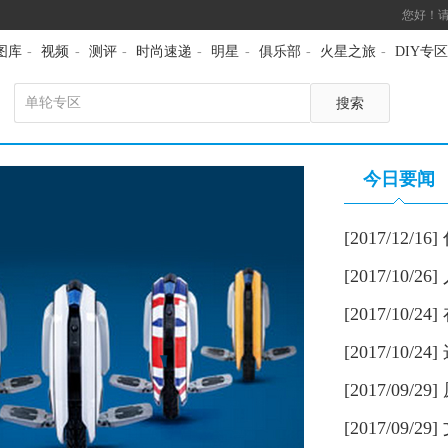
您好！
图库
-
视频
-
测评
-
时尚速递
-
明星
-
俱乐部
-
火星之旅
-
DIY专区
搜索
今日要闻
[2017/12/16]
你
[2017/10/26]
[2017/10/24]
心机
[2017/10/24]
征服他们的
[2017/09/29]
威智能科技
[2017/09/29]