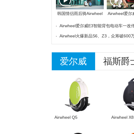
韩国情侣雨后骑Airwheel
Airwheel爱
爱尔威S3平衡车四处游
行车不仅有着
Airwheel爱尔威E3智能背包电动车一
逛！
优势，也有
的沉重和低迷,真正轻装上阵！
Airwheel火爆新品S6、Z3，众筹破60
能
杠杠滴！
爱尔威
福斯爵
Airwheel Q5
Airwheel X8