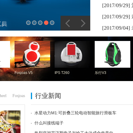
副省长王江
[2017/09/29]
科技进行考
[2017/09/29]
州高新区、
[2017/09/04]
莅临爱尔威
么？
Fosjoas V5
IPS T260
乐行V3
行业新闻
heel
Fosjoas
水星动力M1:可折叠三轮电动智能旅行滑板车
什么叫接线端子