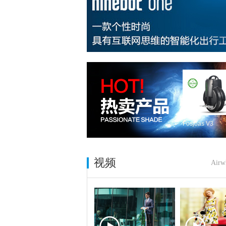
Fosjoas V3
视频
Airw