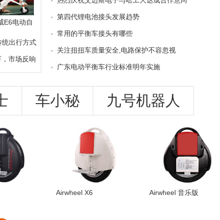
热烈庆祝艾迈斯电子与哈工大达成合作意向
第四代锂电池接头发展趋势
尔威E6电动自
常用的平衡车接头有哪些
小巧便携的
改传统出行方式
着良好的性
关注扭扭车质量安全,电路保护不容忽视
0万，市场反响
！
广东电动平衡车行业标准明年实施
士
车小秘
九号机器人
Airwheel X6
Airwheel 音乐版