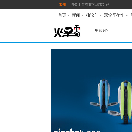
常州
切换
|
查看其它城市分站
首页
-
新闻
-
独轮车
-
双轮平衡车
-
单轮专区