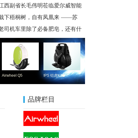
率队视察爱尔威智能科技
江西副省长毛伟明莅临爱尔威智能
察调研
栽下梧桐树，自有凤凰来 ——苏
科技城、苏州创业投资集团等一行
老司机车里除了必备肥皂，还有什
智能科技
Airwheel Q5
IPS 铠虎K1S
品牌栏目