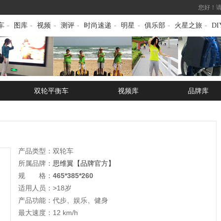
您好！
车
-
图库
-
视频
-
测评
-
时尚速递
-
明星
-
俱乐部
-
火星之旅
-
D
双轮平衡车
视频库
品牌库
产品类型：
双轮车
所属品牌：
思维翼
【品牌官方】
规 格：
465*385*260
适用人员：>18岁
产品功能：代步、娱乐、健身
最大速度：12 km/h