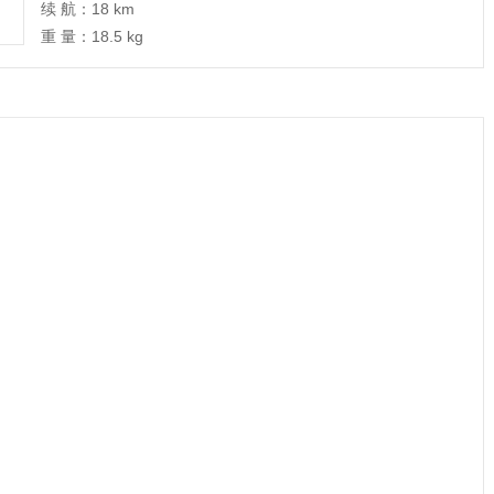
续 航：18 km
重 量：18.5 kg