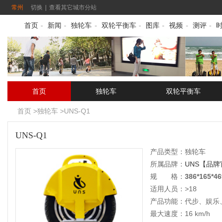
常州
切换
|
查看其它城市分站
首页
-
新闻
-
独轮车
-
双轮平衡车
-
图库
-
视频
-
测评
-
首页
独轮车
双轮平衡车
首页
>
独轮车
>
UNS-Q1
UNS-Q1
产品类型：
独轮车
所属品牌：
UNS
【品牌
规 格：
386*165*46
适用人员：>18
产品功能：代步、娱乐
最大速度：16 km/h